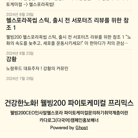
토케미컬 -> 헬스포라꼭씹!
2024년 8월 29일
헬스포라꼭씹 스틱, 출시 전 서포터즈 리뷰를 위한 참
조 1
웰빙200 헬스포라꼭씹 스틱, 출시 전 서포터즈 리뷰를 위한 참조 1 "노
화의 속도를 늦추고, 세포를 운동시키세요!" 이 한마디가 저의 관심을
끌었고, 헬스포리꼭씹 스틱을 선택한 결정적인 이유였습니다. 나이가
2024년 8월 23일
들수록 건강에 대한 걱정이 늘어가는데, 단순히 오래 사는 것보다 건강
강황
하게 나이 드는 것이 더 중요하다고 생각하게 되었어요. 그러던 중에 이
제품을 발견하게
노랑푸드 대표주자 ! 강황의 커뮤민
2024년 7월 29일
건강한노화! 웰빙200 파이토케미컬 프리믹스
웰빙200
CEO인사말
헬스포라 파이토케미컬
문의하기
취약계층이란
카다로그(다국어)
캠페인홍보배너
Powered by
Ghost