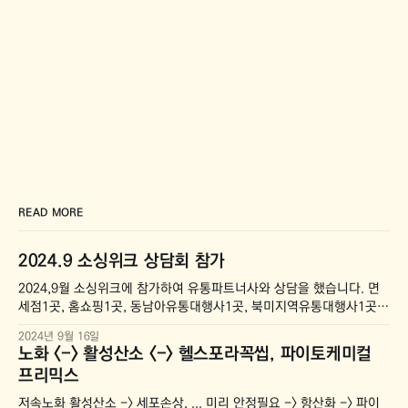
READ MORE
2024.9 소싱위크 상담회 참가
2024,9월 소싱위크에 참가하여 유통파트너사와 상담을 했습니다. 면
세점1곳, 홈쇼핑1곳, 동남아유통대행사1곳, 북미지역유통대행사1곳
이렇게 총4곳와 상담을 했습니다. 컨텍을 이어가며, 윈윈이 되면 좋겠
2024년 9월 16일
네요. --- 2024년 올해는 국내에서 활동한느 유통바이어사와 상담했
노화 <-> 활성산소 <-> 헬스포라꼭씹, 파이토케미컬
지만, 내년에는 해외 유통사와 상담을 계획하고 있습니다.
프리믹스
저속노화 활성산소 -> 세포손상, ... 미리 안정필요 -> 항산화 -> 파이