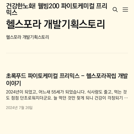
건강한노화! 웰빙200 파이토케미컬 프리
믹스
헬스포라 개발기획스토리
헬스포라 개발기획스토리
초록푸드 파이토케미컬 프리믹스 - 헬스포라꼭씹 개발
이야기
2024년이 되었고, 어느새 55세가 되었습니다. 식사량도 줄고, 먹는 것
도 점점 단조로워지더군요. 늘 먹던 것만 찾게 되니 건강이 걱정되기 시
작했습니다. 사회는 100세 시대라며 오래 살라고 하는데, 이대로 가다
2024년 7월 26일
가는 건강이 걱정되더라고요. 그래서 다시 20년은 청년처럼 일하려면
새 몸을 만들어야겠다고 결심했습니다. '그래, 식사가 다소 단조롭더라
도 면역력에 좋다는 항산화 성분들을 한데 모아 평생