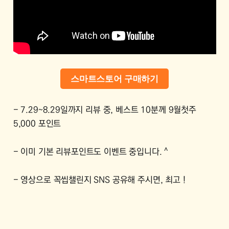
스마트스토어 구매하기
- 7.29~8.29일까지 리뷰 중, 베스트 10분께 9월첫주
5,000 포인트
- 이미 기본 리뷰포인트도 이벤트 중입니다. ^
- 영상으로 꼭씹챌린지 SNS 공유해 주시면, 최고 !