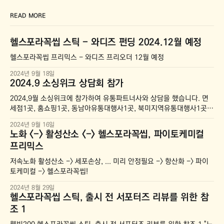
READ MORE
헬스포라꼭씹 스틱 - 와디즈 펀딩 2024.12월 예정
헬스포라꼭씹 프리믹스 - 와디즈 프리오더 12월 예정
2024년 9월 18일
2024.9 소싱위크 상담회 참가
2024,9월 소싱위크에 참가하여 유통파트너사와 상담을 했습니다. 면
세점1곳, 홈쇼핑1곳, 동남아유통대행사1곳, 북미지역유통대행사1곳
이렇게 총4곳와 상담을 했습니다. 컨텍을 이어가며, 윈윈이 되면 좋겠
2024년 9월 16일
네요. --- 2024년 올해는 국내에서 활동한느 유통바이어사와 상담했
노화 <-> 활성산소 <-> 헬스포라꼭씹, 파이토케미컬
지만, 내년에는 해외 유통사와 상담을 계획하고 있습니다.
프리믹스
저속노화 활성산소 -> 세포손상, ... 미리 안정필요 -> 항산화 -> 파이
토케미컬 -> 헬스포라꼭씹!
2024년 8월 29일
헬스포라꼭씹 스틱, 출시 전 서포터즈 리뷰를 위한 참
조 1